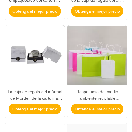
empaquetado del cartón de
de la caja de regalo del arte
la contaminación de las cajas
de papel * 19* 7,7 cm con el
Obtenga el mejor precio
Obtenga el mejor precio
del regalo de lujo de la forma
tipo abierto de la cuerda
del libro no
La caja de regalo del mármol
Respetuoso del medio
de Morden de la cartulina,
ambiente reciclable
escoge las cajas de regalo
coloreada sólido de las
Obtenga el mejor precio
Obtenga el mejor precio
del reloj con la almohada
bolsas de papel de Kraft
para hacer compras