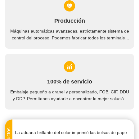
Producción
Máquinas automáticas avanzadas, estrictamente sistema de
control del proceso. Podemos fabricar todos los terminales
eléctricos más allá de su demanda.
Las bolsas de papel del negro suave del borde, regalo reciclado empaquetan la diversa forma disponible
100% de servicio
Alta resistencia de rasgón amistosa impresa de Eco de las bolsas de papel de Kraft de la durabilidad aduana alta
Embalaje pequeño a granel y personalizado, FOB, CIF, DDU
y DDP. Permítanos ayudarle a encontrar la mejor solución
Las bolsas de papel blancas llanas reutilizables, las bolsas de papel por encargo alisan el borde suave
para todas sus inquietudes.
La aduana torcida de la manija imprimió las bolsas de papel no tóxicas para empaquetar/compras
La aduana delicada imprimió las bolsas de papel/las bolsas de papel del rosa para los juguetes/joyería
La aduana brillante del color imprimió las bolsas de papel con el acabamiento de sellado/de grabación en relieve de la hoja