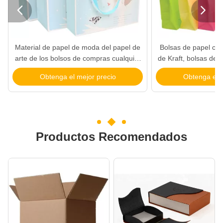


Material de papel de moda del papel de
Bolsas de papel col
arte de los bolsos de compras cualquier
de Kraft, bolsas de 
logotipo disponible
Brown para los g
Obtenga el mejor precio
Obtenga el m
Productos Recomendados