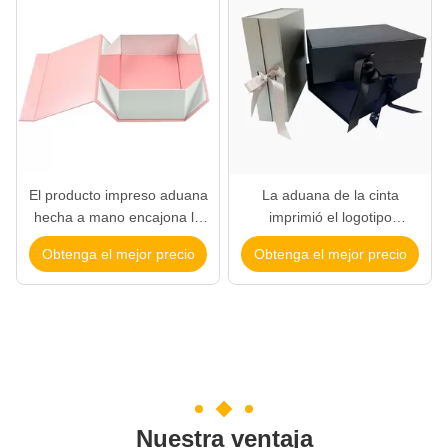
El producto impreso aduana
La aduana de la cinta
hecha a mano encajona la
imprimió el logotipo
talla 330 rectangular de la
modificado para requisitos
Obtenga el mejor precio
Obtenga el mejor precio
forma * 330 * 195m m
particulares impresión a todo
color del cartón de las cajas
Nuestra ventaja