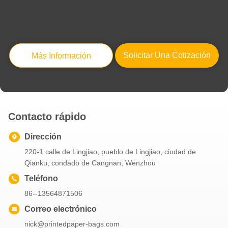
El color negro personalizó las bolsas de papel, los bolsos impresos aduana Eco del regalo amistoso
Las bolsas de papel del negro suave del borde, regalo reciclado empaquetan la diversa forma disponible
Alta resistencia de rasgón amistosa impresa de Eco de las bolsas de papel de Kraft de la durabilidad aduana alta
Las bolsas de papel blancas llanas reutilizables, las bolsas de papel por encargo alisan el borde suave
Solicitar Una Cotización
Más Información
La aduana torcida de la manija imprimió las bolsas de papel no tóxicas para empaquetar/compras
Contacto rápido
Dirección
220-1 calle de Lingjiao, pueblo de Lingjiao, ciudad de
Qianku, condado de Cangnan, Wenzhou
Teléfono
86--13564871506
Correo electrónico
nick@printedpaper-bags.com