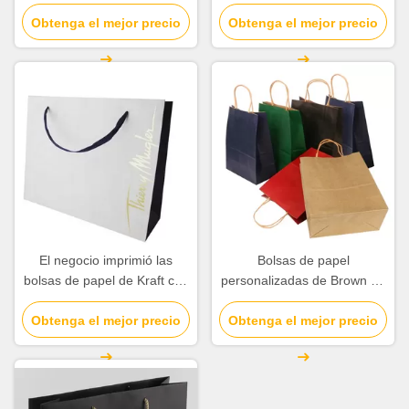
papel de Kraft para la
Brown, regalo del papel de
promoción de la compañía
Obtenga el mejor precio
Obtenga el mejor precio
Kraft empaquetan alta
durabilidad
El negocio imprimió las
Bolsas de papel
bolsas de papel de Kraft con
personalizadas de Brown de
final superficial de sellado
la parte inferior plana con la
Obtenga el mejor precio
caliente del oro
Obtenga el mejor precio
manija torcida papel del
cordón