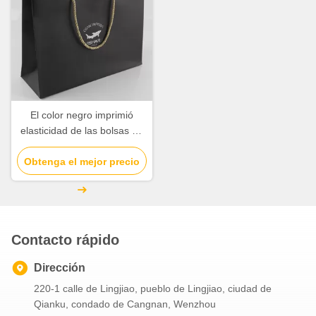
El color negro imprimió
elasticidad de las bolsas de
papel de Kraft alta con la
manija de nylon de la cuerda
Obtenga el mejor precio
Contacto rápido
Dirección
220-1 calle de Lingjiao, pueblo de Lingjiao, ciudad de
Qianku, condado de Cangnan, Wenzhou