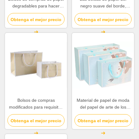
degradables para hacer
negro suave del borde,
publicidad/promoción/ultramarinos
regalo reciclado
Obtenga el mejor precio
Obtenga el mejor precio
empaquetan la diversa
forma disponible
Bolsos de compras
Material de papel de moda
modificados para requisitos
del papel de arte de los
particulares del papel del
bolsos de compras cualquier
Obtenga el mejor precio
tamaño con la manija de
Obtenga el mejor precio
logotipo disponible
seda del tubo de la cinta/del
círculo