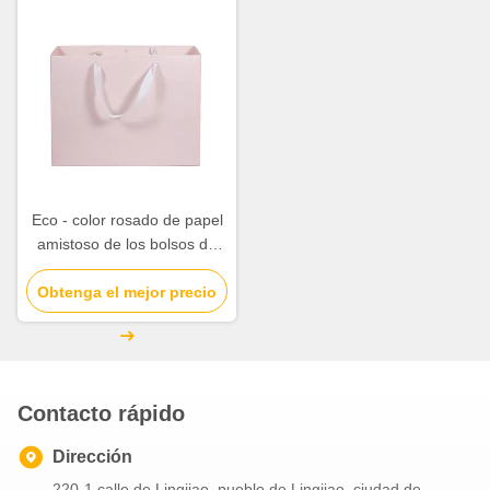
Eco - color rosado de papel
amistoso de los bolsos de
compras con la manija de la
cuerda del algodón de la tela
Obtenga el mejor precio
cruzada
Contacto rápido
Dirección
220-1 calle de Lingjiao, pueblo de Lingjiao, ciudad de