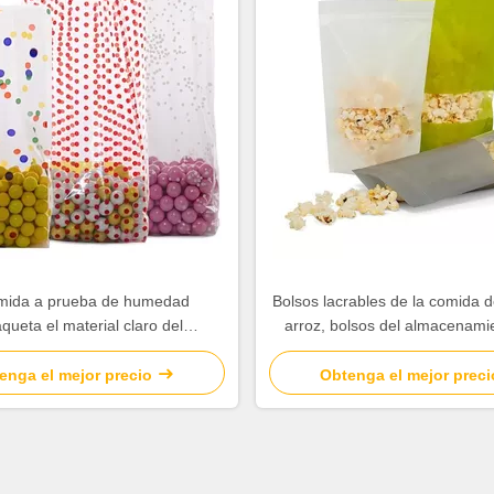
mida a prueba de humedad
Bolsos lacrables de la comida d
ueta el material claro del
arroz, bolsos del almacenamie
pileno del violoncelo para el
comida del vacío con el pan
caramelo duro
ventana
enga el mejor precio
Obtenga el mejor preci