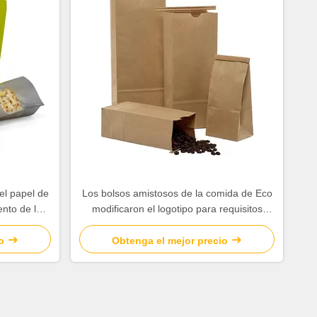
el papel de
Los bolsos amistosos de la comida de Eco
nto de la
modificaron el logotipo para requisitos
el de la
particulares con la abertura biodegradable
del lazo del trazador de líneas/de la lata
o
Obtenga el mejor precio