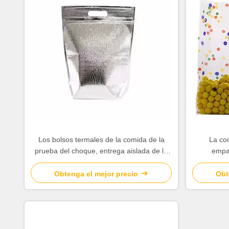
Los bolsos termales de la comida de la
La co
prueba del choque, entrega aislada de la
empaq
comida empaquetan el material de
polipro
aluminio de la película
Obtenga el mejor precio
Obt