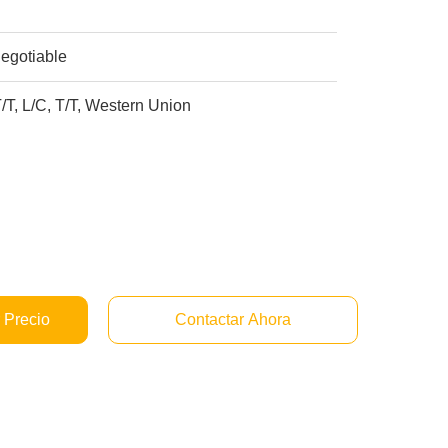
egotiable
/T, L/C, T/T, Western Union
 Precio
Contactar Ahora