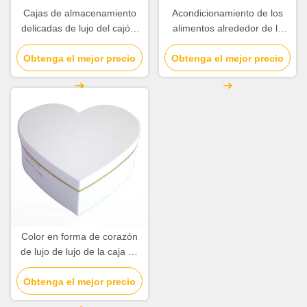
Cajas de almacenamiento
Acondicionamiento de los
delicadas de lujo del cajón,
alimentos alrededor de la
cajas de empaquetado del
caja de papel, impresión en
logotipo difícilmente rígidas
Obtenga el mejor precio
offset impresa de las cajas
Obtenga el mejor precio
de presentación
Color en forma de corazón
de lujo de lujo de la caja de
regalo diverso disponible
Obtenga el mejor precio
para el perfume/la joyería