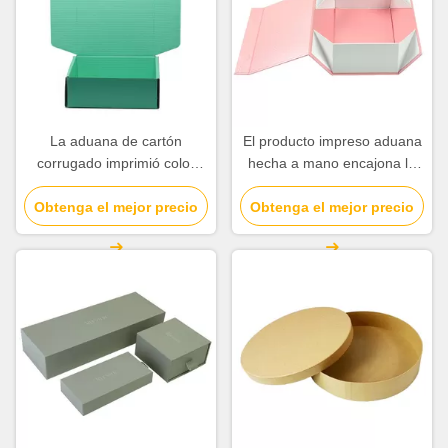
La aduana de cartón
El producto impreso aduana
corrugado imprimió color
hecha a mano encajona la
modificado para requisitos
talla 330 rectangular de la
particulares los materiales
Obtenga el mejor precio
Obtenga el mejor precio
forma * 330 * 195m m
reciclado las cajas